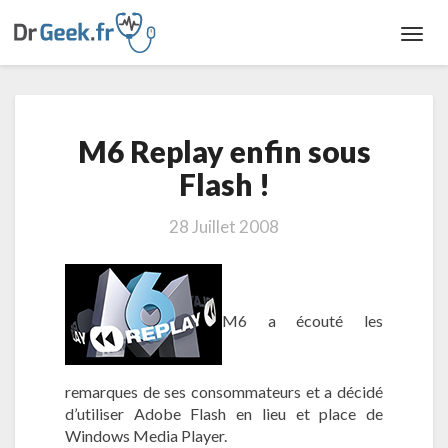
Toggl
Navig
M
M6 Replay enfin sous
6
R
Flash !
e
p
28 Juillet 2008
l
a
y
e
M6 a écouté les
n
f
i
n
remarques de ses consommateurs et a décidé
s
d’utiliser Adobe Flash en lieu et place de
o
Windows Media Player.