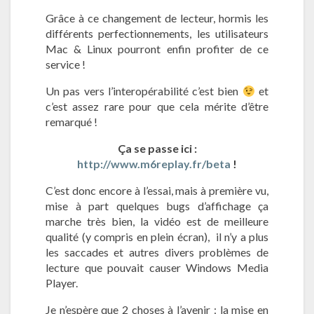
u
Grâce à ce changement de lecteur, hormis les
s
différents perfectionnements, les utilisateurs
F
Mac & Linux pourront enfin profiter de ce
l
service !
a
s
Un pas vers l’interopérabilité c’est bien
et
h
c’est assez rare pour que cela mérite d’être
!
remarqué !
Ça se passe ici :
http://www.m6replay.fr/beta
!
C’est donc encore à l’essai, mais à première vu,
mise à part quelques bugs d’affichage ça
marche très bien, la vidéo est de meilleure
qualité (y compris en plein écran), il n’y a plus
les saccades et autres divers problèmes de
lecture que pouvait causer Windows Media
Player.
Je n’espère que 2 choses à l’avenir : la mise en