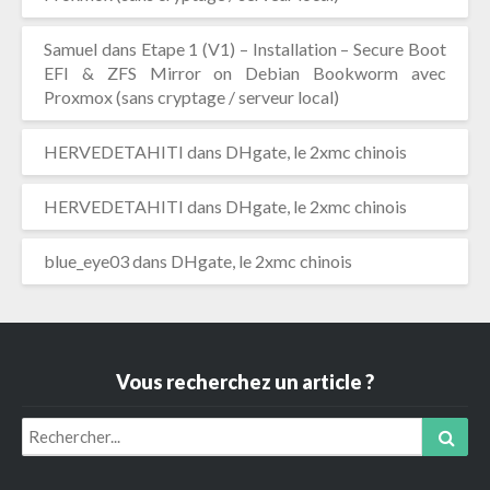
Samuel
dans
Etape 1 (V1) – Installation – Secure Boot
EFI & ZFS Mirror on Debian Bookworm avec
Proxmox (sans cryptage / serveur local)
HERVEDETAHITI
dans
DHgate, le 2xmc chinois
HERVEDETAHITI
dans
DHgate, le 2xmc chinois
blue_eye03
dans
DHgate, le 2xmc chinois
Vous recherchez un article ?
Search
Sear
for: