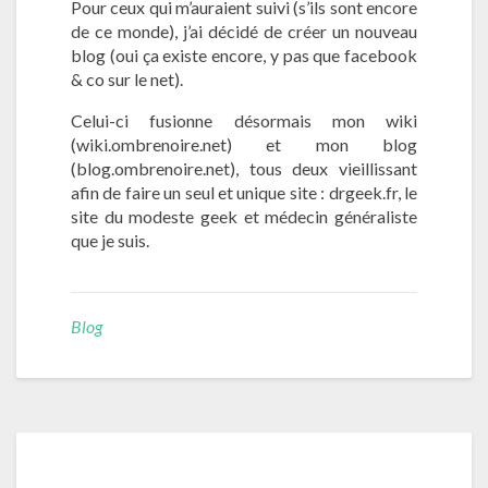
Pour ceux qui m’auraient suivi (s’ils sont encore
.
de ce monde), j’ai décidé de créer un nouveau
n
blog (oui ça existe encore, y pas que facebook
e
& co sur le net).
t
d
Celui-ci fusionne désormais mon wiki
e
(wiki.ombrenoire.net) et mon blog
v
(blog.ombrenoire.net), tous deux vieillissant
i
afin de faire un seul et unique site : drgeek.fr, le
e
site du modeste geek et médecin généraliste
n
que je suis.
t
D
r
G
Blog
e
e
k
.
f
r