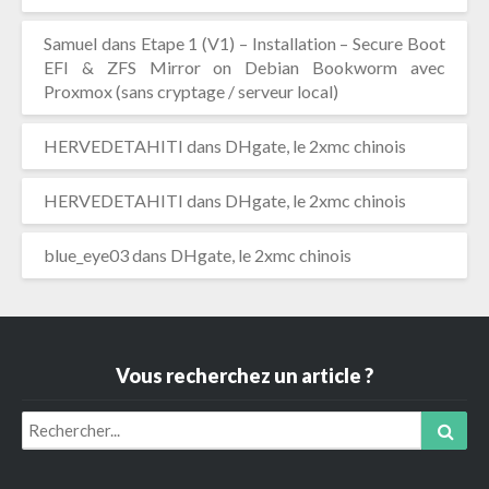
Samuel
dans
Etape 1 (V1) – Installation – Secure Boot
EFI & ZFS Mirror on Debian Bookworm avec
Proxmox (sans cryptage / serveur local)
HERVEDETAHITI
dans
DHgate, le 2xmc chinois
HERVEDETAHITI
dans
DHgate, le 2xmc chinois
blue_eye03
dans
DHgate, le 2xmc chinois
Vous recherchez un article ?
Search
Sear
for: