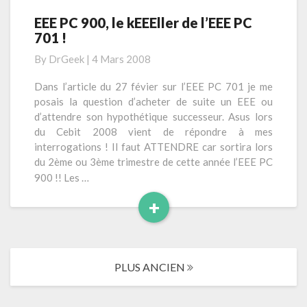
i
i
t
EEE PC 900, le kEEEller de l’EEE PC
E
b
e
701 !
E
l
E
e
By
DrGeek
|
4 Mars 2008
P
e
C
Dans l’article du 27 févier sur l’EEE PC 701 je me
n
9
posais la question d’acheter de suite un EEE ou
g
0
d’attendre son hypothétique successeur. Asus lors
r
0
du Cebit 2008 vient de répondre à mes
a
,
interrogations ! Il faut ATTENDRE car sortira lors
n
l
du 2ème ou 3ème trimestre de cette année l’EEE PC
d
e
900 !! Les …
e
k
q
+
E
u
E
L
a
E
i
n
l
r
t
l
PLUS ANCIEN
Navigation
i
e
e
des
t
l
r
articles
é