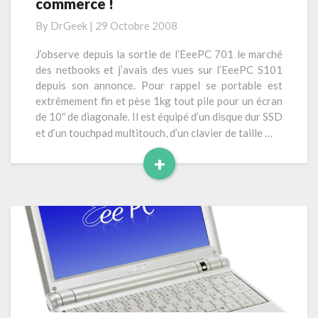
commerce !
a
S
e
1
s
e
By
DrGeek
|
29 Octobre 2008
0
P
u
1
C
J’observe depuis la sortie de l’EeePC 701 le marché
i
t
s
des netbooks et j’avais des vues sur l’EeePC S101
t
r
1
depuis son annonce. Pour rappel se portable est
e
è
0
extrêmement fin et pèse 1kg tout pile pour un écran
s
1
de 10″ de diagonale. Il est équipé d’un disque dur SSD
b
v
et d’un touchpad multitouch, d’un clavier de taille …
i
s
+
e
1
n
L
0
t
0
i
ô
2
r
t
H
e
d
A
l
i
a
s
s
p
o
u
n