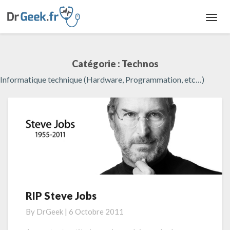
Toggl
Navig
Catégorie : Technos
Informatique technique (Hardware, Programmation, etc…)
RIP Steve Jobs
R
I
By
DrGeek
|
6 Octobre 2011
P
S