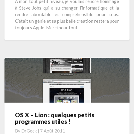
A mon tout petit niveau, je voulais rendre hommage
t
à Steve Jobs qui a su changer l’informatique et la
e
rendre abordable et compréhensible pour tous.
v
C’était un génie et sa plus belle création restera pour
e
toujours Apple. Merci pour tout !
J
o
b
s
OS X – Lion : quelques petits
O
programmes utiles !
S
X
By
DrGeek
|
7 Août 2011