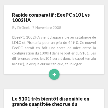
i
e
r
s
e
Rapide comparatif : EeePC s101 vs
R
s
l
1002HA
a
K
a
p
e
By
DrGeek
|
7 Novembre 2008
i
s
y
d
b
u
L’EeePC 1002HA vient d’apparaitre au catalogue de
e
o
LDLC et Pixmania pour un prix de 449 €. Ce nouvel
i
c
a
EeePC serait en fait une sorte de mixe entre la
t
o
r
configuration du 1000H dans le boitier du S101. Les
e
m
d
différences avec le s101 serait donc le capot (en alu
p
K
brossé), le disque dur mécanique, et un léger …
a
3
+
r
4
a
L
0
t
i
i
r
f
e
Le S101 très bientôt disponible en
L
:
l
grande quantitée chez rue du
e
E