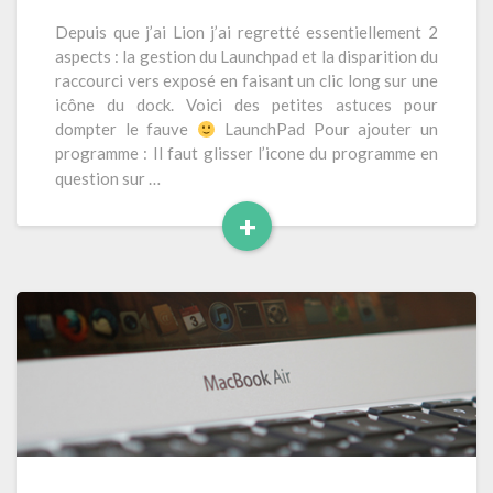
–
L
Depuis que j’ai Lion j’ai regretté essentiellement 2
i
aspects : la gestion du Launchpad et la disparition du
o
raccourci vers exposé en faisant un clic long sur une
n
icône du dock. Voici des petites astuces pour
:
dompter le fauve
LaunchPad Pour ajouter un
q
programme : Il faut glisser l’icone du programme en
u
question sur …
e
+
l
q
L
u
i
e
r
s
e
p
l
e
a
t
s
i
t
u
s
i
p