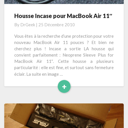
i
r
Housse Incase pour MacBook Air 11″
H
2
o
By
DrGeek
|
25 Décembre 2010
0
u
1
s
Vous êtes à la recherche d’une protection pour votre
1
s
nouveau MacBook Air 11 pouces ? Et bien ne
1
e
cherchez plus ! Incase a sortie LA housse qui
1
I
convient parfaitement : Neoprene Sleeve Plus for
″
n
MacBook Air 11″. Cette housse a plusieurs
i
c
particularité : elle est fine, et surtout sans fermeture
7
a
éclair. La suite en image …
s
+
e
p
L
o
i
u
r
r
e
M
l
a