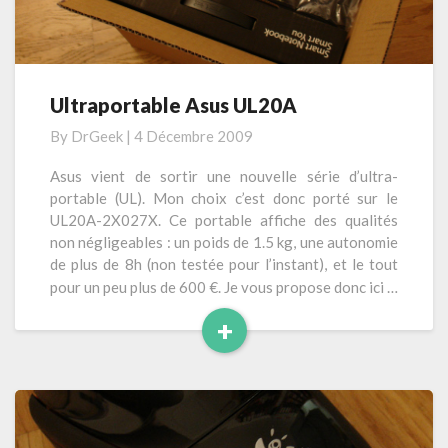
a
c
s
B
o
u
o
i
k
t
Ultraportable Asus UL20A
U
A
e
l
i
By
DrGeek
|
4 Décembre 2009
t
r
r
Asus vient de sortir une nouvelle série d’ultra-
1
a
portable (UL). Mon choix c’est donc porté sur le
1
p
UL20A-2X027X. Ce portable affiche des qualités
″
o
non négligeables : un poids de 1.5 kg, une autonomie
r
de plus de 8h (non testée pour l’instant), et le tout
t
pour un peu plus de 600 €. Je vous propose donc ici …
a
+
b
l
L
e
i
A
r
s
e
u