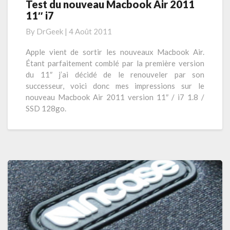
t
Test du nouveau Macbook Air 2011
T
r
e
11″ i7
e
o
s
g
By
DrGeek
|
4 Août 2011
t
r
d
Apple vient de sortir les nouveaux Macbook Air.
a
u
Étant parfaitement comblé par la première version
m
n
du 11″ j’ai décidé de le renouveler par son
m
o
successeur, voici donc mes impressions sur le
e
u
nouveau Macbook Air 2011 version 11″ / i7 1.8 /
s
v
SSD 128go.
u
e
t
a
i
u
l
M
e
a
s
c
!
b
o
o
k
A