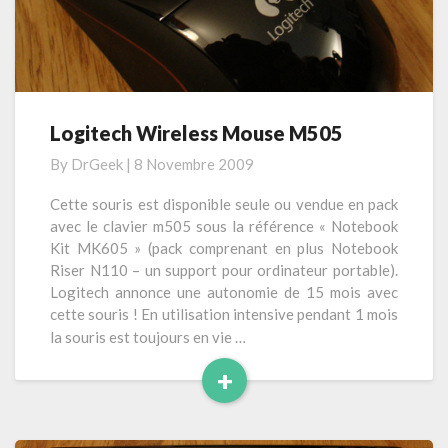
l
s
a
U
s
L
2
u
0
i
A
t
Logitech Wireless Mouse M505
L
e
o
By
DrGeek
|
8 Novembre 2009
g
i
Cette souris est disponible seule ou vendue en pack
t
avec le clavier m505 sous la référence « Notebook
e
Kit MK605 » (pack comprenant en plus Notebook
c
Riser N110 – un support pour ordinateur portable).
h
Logitech annonce une autonomie de 15 mois avec
W
cette souris ! En utilisation intensive pendant 1 mois
i
la souris est toujours en vie …
r
+
e
l
L
e
i
s