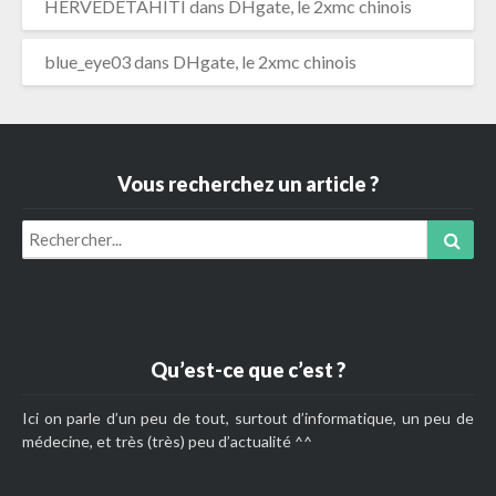
HERVEDETAHITI
dans
DHgate, le 2xmc chinois
blue_eye03
dans
DHgate, le 2xmc chinois
Vous recherchez un article ?
Search
Sear
for:
Qu’est-ce que c’est ?
Ici on parle d’un peu de tout, surtout d’informatique, un peu de
médecine, et très (très) peu d’actualité ^^