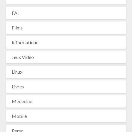
FAI
Films
Informatique
Jeux Vidéo
Linux
Livres
Médecine
Mobile
Perso