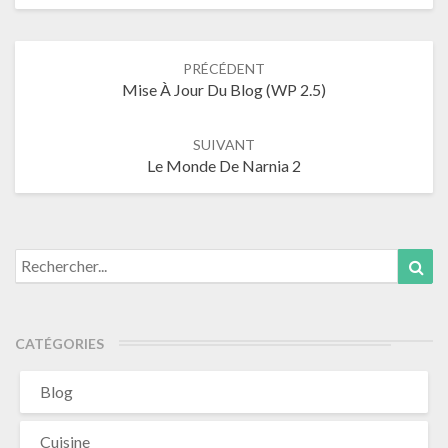
Navigation
PRÉCÉDENT
Mise À Jour Du Blog (WP 2.5)
de
l’article
SUIVANT
Le Monde De Narnia 2
Search
Sea
for:
CATÉGORIES
Blog
Cuisine